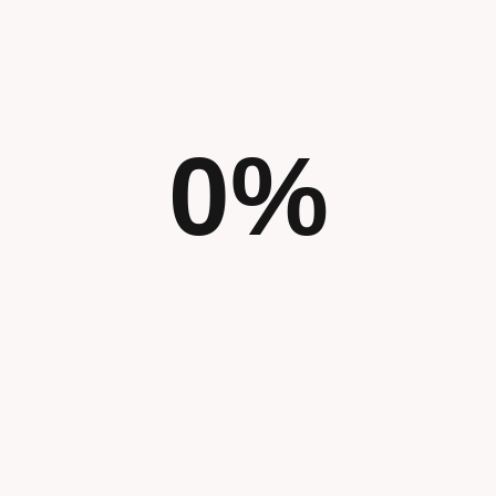
e
0
%